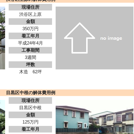
現場住所
渋谷区上原
金額
350万円
着工年月
平成24年4月
工事期間
3週間
坪数
木造 62坪
目黒区中根の解体費用例
現場住所
目黒区中根
金額
125万円
着工年月