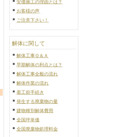
安価施工の理由とは？
お客様の声
ご注意下さい！
解体に関して
解体工事Ｑ＆Ａ
早期解体の利点とは？
解体工事全般の流れ
解体作業の流れ
着工前手続き
発生する廃棄物の量
建物種別解体費用
全国坪単価
全国廃棄物処理料金