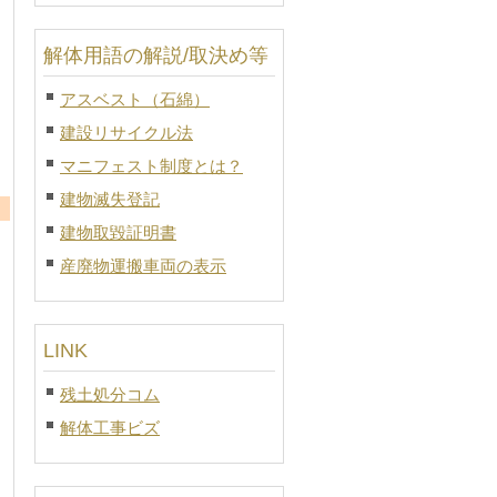
解体用語の解説/取決め等
アスベスト（石綿）
建設リサイクル法
マニフェスト制度とは？
建物滅失登記
建物取毀証明書
産廃物運搬車両の表示
LINK
残土処分コム
解体工事ビズ