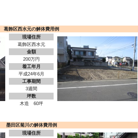
葛飾区西水元の解体費用例
現場住所
葛飾区西水元
金額
200万円
着工年月
平成24年6月
工事期間
3週間
坪数
木造 60坪
墨田区菊川の解体費用例
現場住所