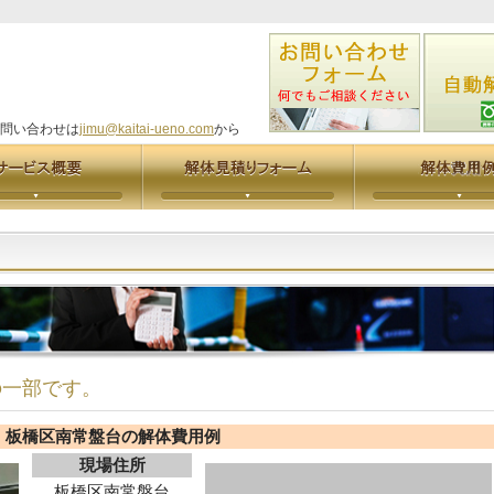
い合わせは
jimu@kaitai-ueno.com
から
の一部です。
板橋区南常盤台の解体費用例
現場住所
板橋区南常盤台