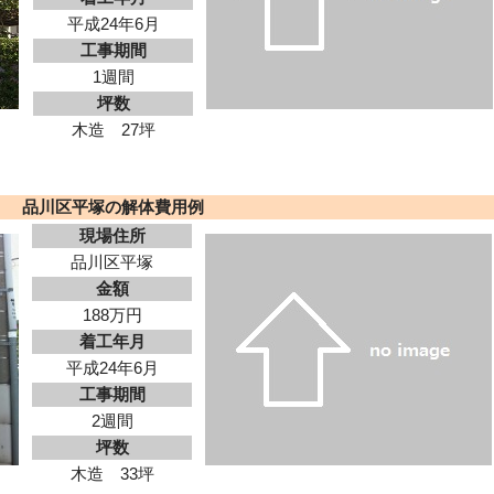
平成24年6月
工事期間
1週間
坪数
木造 27坪
品川区平塚の解体費用例
現場住所
品川区平塚
金額
188万円
着工年月
平成24年6月
工事期間
2週間
坪数
木造 33坪