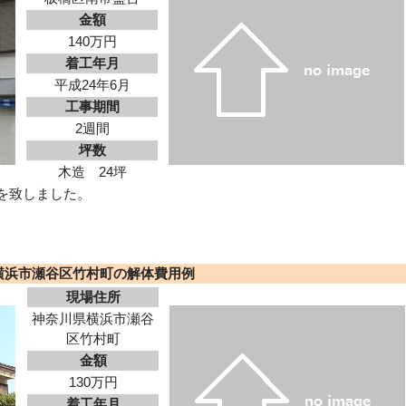
金額
140万円
着工年月
平成24年6月
工事期間
2週間
坪数
木造 24坪
を致しました。
横浜市瀬谷区竹村町の解体費用例
現場住所
神奈川県横浜市瀬谷
区竹村町
金額
130万円
着工年月