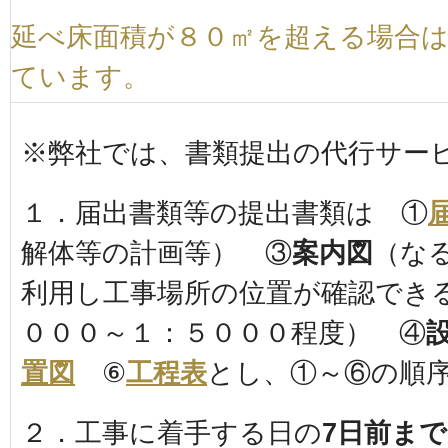
延べ床面積が８０㎡を超える場合
ています。
※弊社では、書類提出の代行サー
１．届出書類等の提出書類は ①
解体等の計画等） ③
案内図
（な
利用し工事場所の位置が確認でき
０００～１：５０００程度） ④
置図
⑥
工程表
とし、①～⑥の順
２．工事に着手する日の
7日前まで