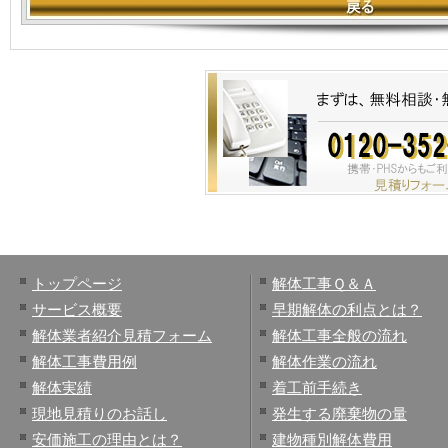
トップページ
解体工事Ｑ＆Ａ
サービス概要
早期解体の利点とは？
解体業者紹介見積フォーム
解体工事全般の流れ
解体工事費用例
解体作業の流れ
解体実績
着工前手続き
現地見積りのお話し
発生する廃棄物の量
安価施工の理由とは？
建物種別解体費用