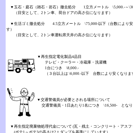
▼
玉石
・
庭石
（雑石・
岩石
）撤去処分 1立方メートル
\5,000.-～\
（目安として、2トン車、荷台ドアの高さ位になります）
▼
生活ゴミ
撤去処分 4.5立方メートル \75,000-以下（台数により
す）
（目安として、2トン車運転席天井の高さ位になります）
▼
再生指定電化製品
4品目
テレビ
・
クーラー
・
冷蔵庫
・
洗濯機
1台につき
\8,000.-
（３台以上は \6,000.-以下 台数により安くなりま
▼
交通警備員
が必要とされる場所について
交通警備員・1日あたり1名につき \16,500- とな
▼
再生指定廃棄物
処理代金について (
瓦
・
残土
・
コンクリート・アスフ
(ボテ1～ボテ3の高さは2ｔダンプを基準にしています）