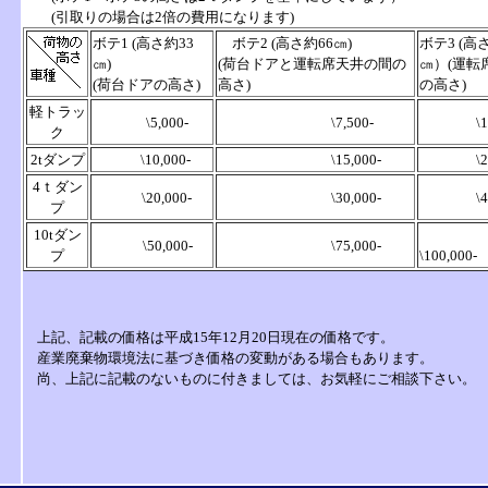
(引取りの場合は2倍の費用になります)
ボテ1 (高さ約33
ボテ2 (高さ約66㎝)
ボテ3 (高
㎝)
(荷台ドアと運転席天井の間の
㎝）(運転
(荷台ドアの高さ)
高さ)
の高さ)
軽トラッ
\5,000-
\7,500-
\10,0
ク
2tダンプ
\10,000-
\15,000-
\20,0
4ｔダン
\20,000-
\30,000-
\40,0
プ
10tダン
\50,000-
\75,000-
プ
\100,000-
上記、記載の価格は平成15年12月20日現在の価格です。
産業廃棄物環境法
に基づき価格の変動がある場合もあります。
尚、上記に記載のないものに付きましては、お気軽にご相談下さい。