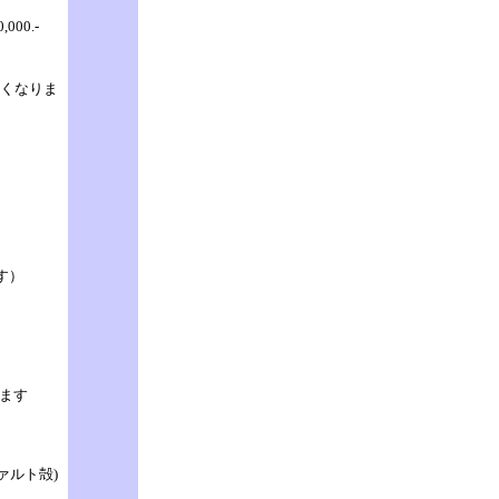
30,000.-
安くなりま
す）
ります
ァルト殻
)