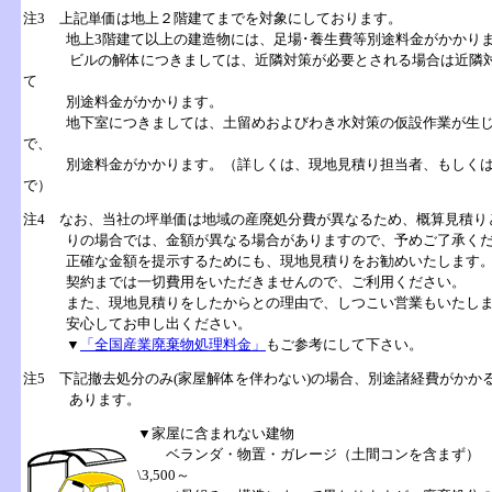
注3 上記単価は地上２階建てまでを対象にしております。
地上
3階建て
以上の建造物には、足場･養生費等別途料金がかかり
ビルの解体につきましては、
近隣対策
が必要とされる場合は近隣
て
別途料金がかかります。
地下
室につきましては、土留めおよびわき水対策の仮設作業が生
で、
別途料金がかかります。（詳しくは、現地見積り担当者、もしくは
で）
注4 なお、当社の
坪単価
は地域の産廃処分費が異なるため、概算見積り
りの場合では、金額が異なる場合がありますので、予めご了承くだ
正確な金額を提示するためにも、現地見積りをお勧めいたします
契約までは一切費用をいただきませんので、ご利用ください。
また、現地見積りをしたからとの理由で、しつこい営業もいたしま
安心してお申し出ください。
▼
「全国産業廃棄物処理料金」
もご参考にして下さい。
注5 下記撤去処分のみ(家屋解体を伴わない)の場合、別途諸経費がかか
あります。
▼家屋に含まれない建物
ベランダ
・
物置
・
ガレージ
（土間コンを含まず
\3,500～