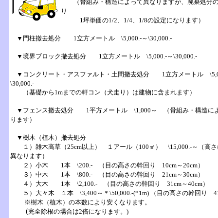
（骨組み・構造によって異なりますが、
廃棄処分
り
1坪単価の1/2、1/4、1/8の設定になります）
▼
門柱
撤去処分 1立方メートル
\5,000.-～\30,000.-
▼
境界ブロック
撤去処分 1立方メートル
\5,000.-～\30,000.-
▼
コンクリート
・
アスファルト
・
土間
撤去処分 1立方メートル
\5
\30,000.-
（基礎から1mまでの軒コン（
犬走り
）は建物に含まれます）
▼
フェンス
撤去処分 1平方メートル \1,000～ （骨組み・構造に
ります）
▼
樹木
（植木）撤去処分
１）
雑木
高草（25cm以上） １アール（100㎡） \15,000.-～（高
異なります）
２）
小木
1本 \200.- （目の高さの
幹回り
10cm～20cm）
３）
中木
1本 \800.- （目の高さの幹回り 21cm～30cm）
４）
大木
1本 \2,100.- （目の高さの幹回り 31cm～40cm）
５）
大々木
１本 \3,400～＊\50,000.-(*1m) （目の高さの幹回り 
※樹木（植木）の本数により安くなります。
(
完全除根
の場合は2倍になります。)