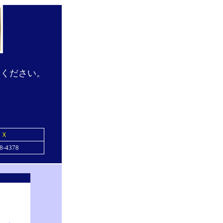
りください。
ＡＸ
8-4378