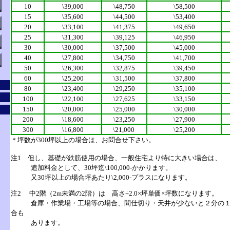
10
\39,000
\48,750
\58,500
15
\35,600
\44,500
\53,400
20
\33,100
\41,375
\49,650
25
\31,300
\39,125
\46,950
30
\30,000
\37,500
\45,000
40
\27,800
\34,750
\41,700
50
\26,300
\32,875
\39,450
60
\25,200
\31,500
\37,800
80
\23,400
\29,250
\35,100
100
\22,100
\27,625
\33,150
150
\20,000
\25,000
\30,000
200
\18,600
\23,250
\27,900
300
\16,800
\21,000
\25,200
＊坪数が300坪以上の場合は、お問合せ下さい。
注1
但し、
基礎
が鉄筋使用の場合、一般住宅より特に大きい場合は、
追加料金として、30坪迄\100,000-かかります。
又30坪以上の場合坪あたり\2,000-プラスになります。
注2
中2階
（2m未満の2階）は 高さ÷2.0×坪単価×坪数になります。
倉庫・作業場・工場等の場合、間仕切り・天井が少ないと２分の１
合も
あります。