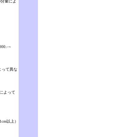
の分量によ
,000.-～
よって異な
さによって
41cm以上）