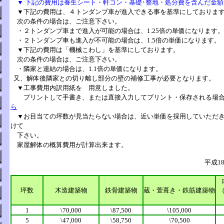
▼ 下記の費用は養生シート・
軒コン
・基礎･整地・
処分費
を含んだ金額
▼下記の費用は、４トンダンプ車が進入できる事を基準にしておりま
次の条件の場合は、ご注意下さい。
・２トンダンプ車まで進入が可能の場合は、1.25倍の単価になります。
・２トンダンプ車も進入が不可能の場合は、1.5倍の単価になります。
▼下記の費用は「機械こわし」
を基準にしております。
次の条件の場合は、ご注意下さい。
・隣家と連結の場合は、1.1倍の単価になります。
又、解体後隣家との切り離し部分の壁の補修工事が必要となります。
▼工事費用内訳用紙を
用意しました。
プリントして手書き、
または直接入力してプリント・保存される場
ら
▼お目当ての坪数が見当たらない場合は、近い単価を採用していただ
けて
下さい。
家屋解体の概算費用が計算出来ます。
平成1
坪数
木造建築物
鉄骨建築物
蔵・萱葺き・
鉄筋
建築物
1
\70,000
\87,500
\105,000
5
\47,000
\58,750
\70,500