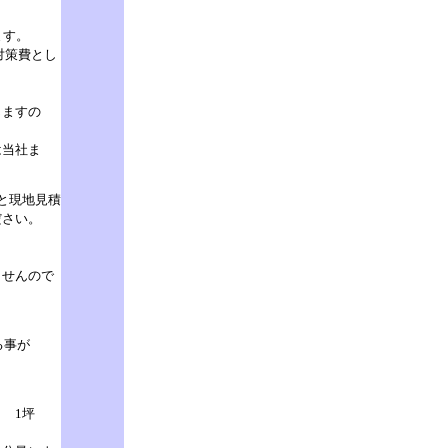
ます。
対策費とし
じますの
当社ま
と
現地見積
さい。
。
せんので
る事が
） 1坪