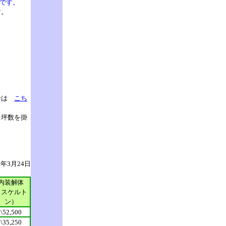
です。
す。
合は
こち
き坪数を掛
8年3月24日
内装解体
（スケルト
ン）
\52,500
\35,250