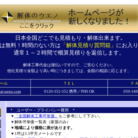
日本全国どこでも見積もり・解体出来ます｡
は無料！時間のない方は
「解体見積り質問箱」
にお入
通常１～２時間で概算見積りを返信します。
解体工事代金は後払いですので、ご安心ください。
他社見積り金額より高い時につきましては、金額の相談に応じます。
ール
ＴＥＬ
Ｆ
ai-ueno.com
0120-352-352 携帯／PHS OK
050-348
*
ユーザー・プライバシー費用
*
▼
「全国解体工事坪単価」
もご参考にして下さい。
▼
解体坪単価一覧表
（家屋のみ）
▼地域により価格に差があります。
▼1坪は3.3平方メートルです