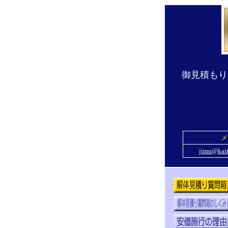
御見積もり
メ
jimu@kait